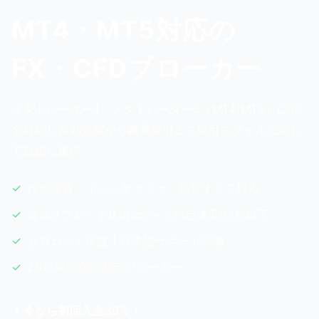
MT4・MT5対応の
FX・CFDブローカー
メタトレーダー4・メタトレーダー5（MT4/MT5）に完
全対応し自動売買から裁量取引まで取引スタイルに応じ
て自由に選択
✓
自動売買・インジケーター・裁量すべて対応
✓
超低スプレッド0.0pips～ | 約定速度0.1秒以下
✓
ゼロカット保護 | 日本語サポート完備
✓
2016年設立の安定ブローカー
！
今なら初回入金30%
！