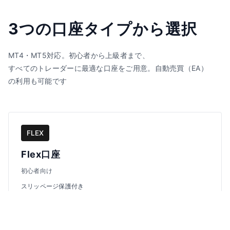
3つの口座タイプから選択
MT4・MT5対応。初心者から上級者まで、
すべてのトレーダーに最適な口座をご用意。自動売買（EA）
の利用も可能です
FLEX
Flex口座
初心者向け
スリッページ保護付き
なし
1.7ピップス～
1:100
最低入金額
スプレッド
レバレッジ