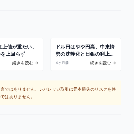
は上値が重たい、
ドル円はやや円高、中東情
ルを上回らず
勢の沈静化と日銀の利上げ
観測
続きを読む
→
続きを読む
→
4ヶ月前
助言ではありません。レバレッジ取引は元本損失のリスクを伴
のではありません。