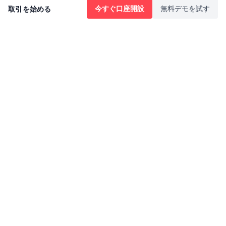
今すぐ口座開設
無料デモを試す
取引を始める
Twitter/X
YouTube
市場
外国為替
暗号通貨
商品
指数