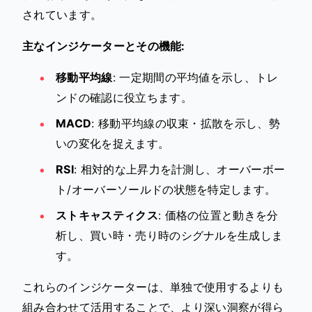
されています。
主なインジケーターとその機能:
移動平均線
: 一定期間の平均値を示し、トレ
ンドの確認に役立ちます。
MACD
: 移動平均線の収束・拡散を示し、勢
いの変化を捉えます。
RSI
: 相対的な上昇力を計測し、オーバーボー
ト/オーバーソールドの状態を特定します。
ストキャスティクス
: 価格の位置と動きを分
析し、買い時・売り時のシグナルを生成しま
す。
これらのインジケーターは、単独で使用するよりも
組み合わせて活用することで、より深い洞察が得ら