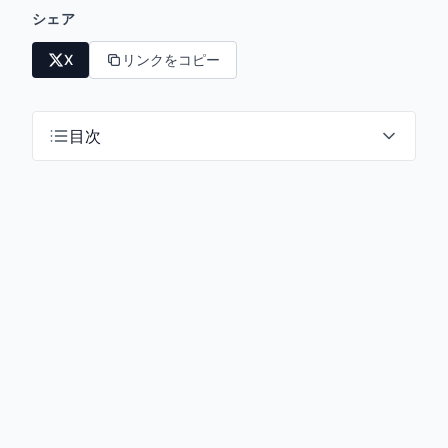
シェア
X
リンクをコピー
目次