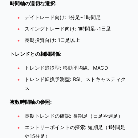
時間軸の適切な選択:
デイトレード向け: 1分足~1時間足
スイングトレード向け: 1時間足~1日足
長期投資向け: 1日足以上
トレンドとの相関関係:
トレンド追従型: 移動平均線、MACD
トレンド転換予測型: RSI、ストキャスティク
ス
複数時間軸の参照:
長期トレンドの確認: 長期足（日足や週足）
エントリーポイントの探索: 短期足（1時間足
や15分足）