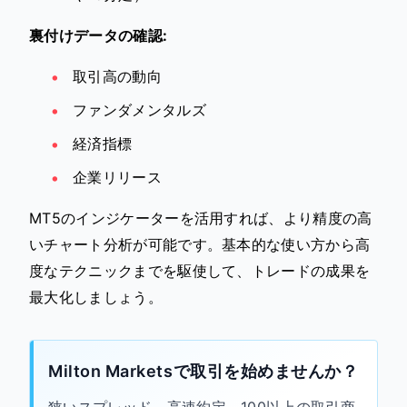
裏付けデータの確認:
取引高の動向
ファンダメンタルズ
経済指標
企業リリース
MT5のインジケーターを活用すれば、より精度の高
いチャート分析が可能です。基本的な使い方から高
度なテクニックまでを駆使して、トレードの成果を
最大化しましょう。
Milton Marketsで取引を始めませんか？
狭いスプレッド、高速約定、100以上の取引商