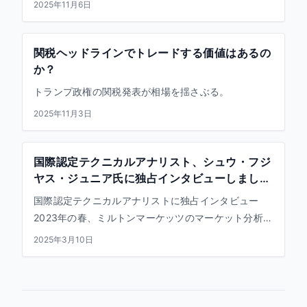
2025年11月6日
関税ヘッドラインでトレードする価値はあるの
か？
トランプ政権の関税発表が相場を揺さぶる。
2025年11月3日
国際認定テクニカルアナリスト、シュウ・フジ
ヤス・ジュニア氏に独占インタビューしまし
た！Vol. 14
国際認定テクニカルアナリストに独占インタビュー
2023年の春、ミルトンマーケッツのマーケット分析の
舵を取ったシュウ・フジヤス・ジュニア氏。彼の独創
2025年3月10日
的な視点は、国際認定アナリストとしての彼の旅の始
まりから、日々の分析に至&hellip; 続きを読む 国際認
定テクニカルアナリスト、シュウ・フジヤス・ジュニ
ア氏に独占インタビューしました！Vol. 14