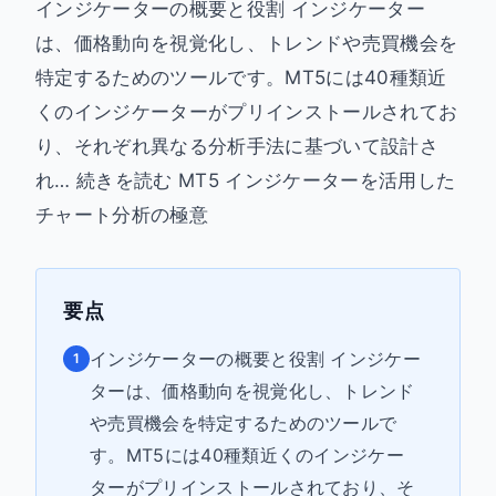
インジケーターの概要と役割 インジケーター
は、価格動向を視覚化し、トレンドや売買機会を
特定するためのツールです。MT5には40種類近
くのインジケーターがプリインストールされてお
り、それぞれ異なる分析手法に基づいて設計さ
れ… 続きを読む MT5 インジケーターを活用した
チャート分析の極意
要点
インジケーターの概要と役割 インジケー
1
ターは、価格動向を視覚化し、トレンド
や売買機会を特定するためのツールで
す。MT5には40種類近くのインジケー
ターがプリインストールされており、そ